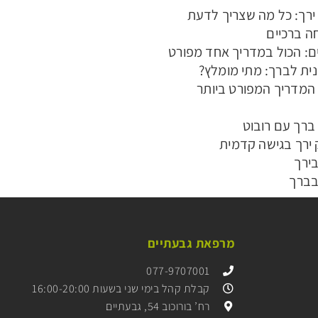
ירך: כל מה שצריך לדעת
ה ברכיים
ם: הכול במדריך אחד מפורט
נית לברך: מתי מומלץ?
המדריך המפורט ביותר
ברך עם רובוט
ירך בגישה קדמית
ירך
בברך
מרפאת גבעתיים
077-9707001
קבלת קהל בימי שני בשעות 16:00-20:00
רח’ בורוכוב 54, גבעתיים