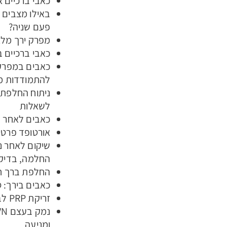
כאבי ברכיים 
באילו מצבים 
פעם שניה?
מפרק ירך מלא
כאבי ברכיים 
כאבים במפרק 
להתמודדות מ
ניתוח החלפת ב
לשאלות
כאבים לאחר נ
אורטופד פרטי
שיקום לאחר נ
החלמה, בדיקו
החלפת ברך חל
כאבים בירך: ס
זריקת PRP לברך: תשובות לכל השאלות
ומניעה