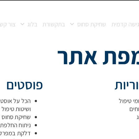
ישה קדמית
שחיקת סחוס
בתקשורת
בלוג
צור קש
פת אתר
ריות
פוסטים
י טיפול
הכל על אוסטא
חים
ושיטות טיפול
שחיקת סחוס ב
ניתוח החלפת 
דלקת במפרק 