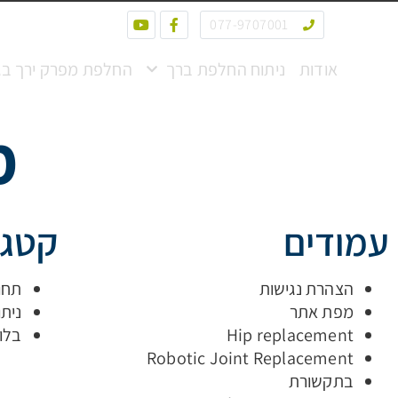
077-9707001
אודות
ניתוח החלפת ברך
החלפת מפרק ירך בג
מ
עמודים
קטגו
הצהרת נגישות
תחומ
מפת אתר
ניתו
Hip replacement
בלוג
Robotic Joint Replacement
בתקשורת